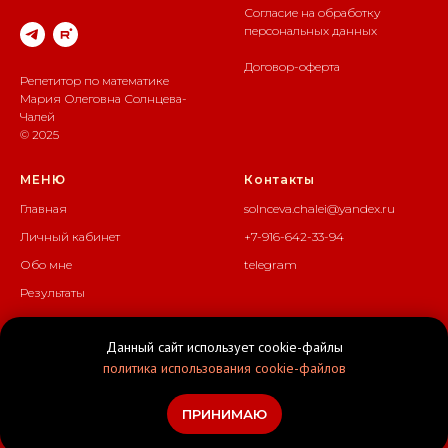
Согласие на обработку
персональных данных
Договор-оферта
Репетитор по математике
Мария Олеговна Солнцева-
Чалей
© 2025
МЕНЮ
Контакты
Главная
solnceva.chalei@yandex.ru
Личный кабинет
+7-916-642-33-94
Обо мне
telegram
Результаты
Методика
Данный сайт использует cookie-файлы
Цены
политика использования cookie-файлов
Оставить отзыв
ПРИНИМАЮ
Цены
Отзывы
Окна
Telegram